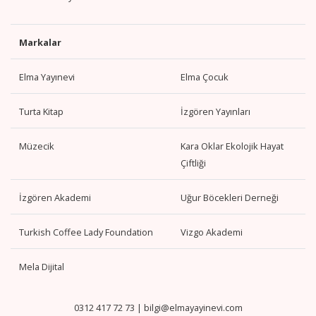
Markalar
Elma Yayınevi
Elma Çocuk
Turta Kitap
İzgören Yayınları
Müzecik
Kara Oklar Ekolojik Hayat
Çiftliği
İzgören Akademi
Uğur Böcekleri Derneği
Turkish Coffee Lady Foundation
Vizgo Akademi
Mela Dijital
0312 417 72 73
|
bilgi@elmayayinevi.com