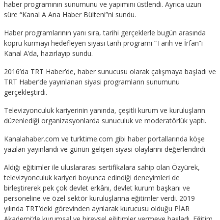
haber programının sunumunu ve yapımını üstlendi. Ayrıca uzun
süre “Kanal A Ana Haber Bülteni”ni sundu.
Haber programlarının yanı sıra, tarihi gerçeklerle bugün arasında
köprü kurmayı hedefleyen siyasi tarih programı “Tarih ve İrfan”ı
Kanal A’da, hazırlayıp sundu.
2016’da TRT Haber’de, haber sunucusu olarak çalışmaya başladı ve
TRT Haber’de yayınlanan siyasi programların sunumunu
gerçekleştirdi.
Televizyonculuk kariyerinin yanında, çeşitli kurum ve kuruluşların
düzenlediği organizasyonlarda sunuculuk ve moderatörlük yaptı.
Kanalahaber.com ve turktime.com gibi haber portallarında köşe
yazıları yayınlandı ve günün gelişen siyasi olaylarını değerlendirdi.
Aldığı eğitimler ile uluslararası sertifikalara sahip olan Özyürek,
televizyonculuk kariyeri boyunca edindiği deneyimleri de
birleştirerek pek çok devlet erkânı, devlet kurum başkanı ve
personeline ve özel sektör kuruluşlarına eğitimler verdi. 2019
yılında TRT’deki görevinden ayrılarak kurucusu olduğu PİAR
Akademi’de kurumsal ve bireysel eğitimler vermeye başladı. Eğitim