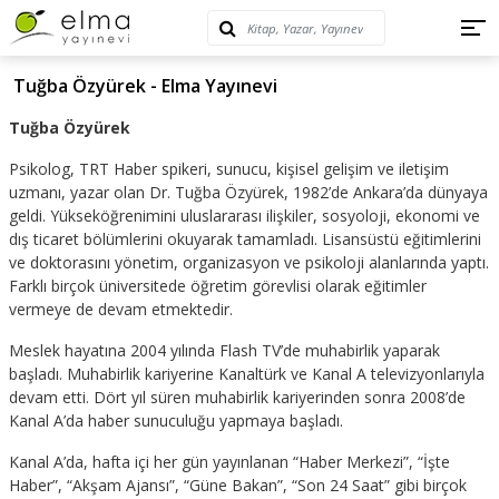
Tuğba Özyürek - Elma Yayınevi
Tuğba Özyürek
Psikolog, TRT Haber spikeri, sunucu, kişisel gelişim ve iletişim
uzmanı, yazar olan Dr. Tuğba Özyürek, 1982’de Ankara’da dünyaya
geldi. Yükseköğrenimini uluslararası ilişkiler, sosyoloji, ekonomi ve
dış ticaret bölümlerini okuyarak tamamladı. Lisansüstü eğitimlerini
ve doktorasını yönetim, organizasyon ve psikoloji alanlarında yaptı.
Farklı birçok üniversitede öğretim görevlisi olarak eğitimler
vermeye de devam etmektedir.
Meslek hayatına 2004 yılında Flash TV’de muhabirlik yaparak
başladı. Muhabirlik kariyerine Kanaltürk ve Kanal A televizyonlarıyla
devam etti. Dört yıl süren muhabirlik kariyerinden sonra 2008’de
Kanal A’da haber sunuculuğu yapmaya başladı.
Kanal A’da, hafta içi her gün yayınlanan “Haber Merkezi”, “İşte
Haber”, “Akşam Ajansı”, “Güne Bakan”, “Son 24 Saat” gibi birçok