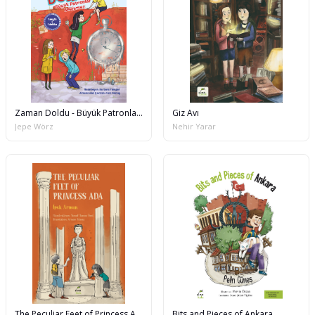
Zaman Doldu - Büyük Patronlar Beklemez
Giz Avı
Jepe Wörz
Nehir Yarar
The Peculiar Feet of Princess Ada
Bits and Pieces of Ankara