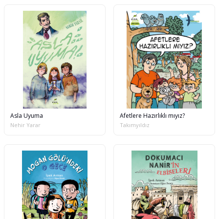
Asla Uyuma
Afetlere Hazırlıklı mıyız?
Nehir Yarar
Takımyıldız