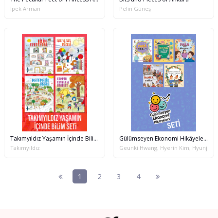
İpek Arman
Pelin Güneş
Takımyıldız Yaşamın İçinde Bilim Seti
Gülümseyen Ekonomi Hikâyeleri Seti
Takımyıldız
Geunki Hwang, Hyerin Kim, Hyunjoon 
1
2
3
4