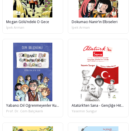
Mogan Gölü’ndeki O Gece
Dokumacı Nanir’in Elbiseleri
İpek Arman
İpek Arman
Yabancı Dil Öğrenmeyenler Kulübü
Atatürk’ten Sana - Gençliğe Hitabe’nin İzinde
Prof. Dr. Cem Balçıkanlı
Yasemin Sungur