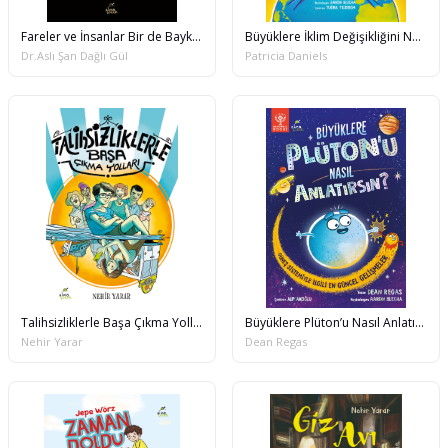
Fareler ve İnsanlar Bir de Baykuşlar
Büyüklere İklim Değişikliğini Nasıl Anlatırsın?
Dr.Aslı Şan Dağlı Gül
Patricia Daniels
Talihsizliklerle Başa Çıkma Yolları
Büyüklere Plüton’u Nasıl Anlatırsın?
Nehir Yarar
Dean Regas