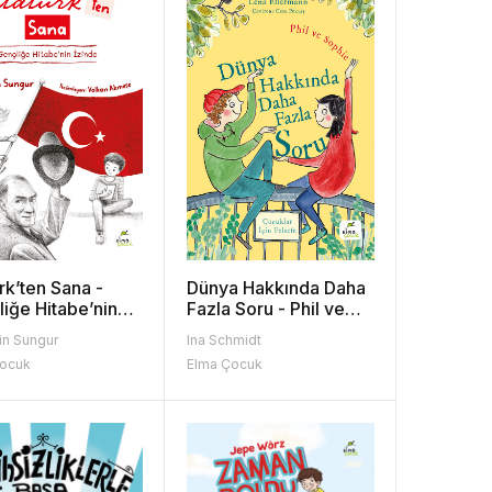
rk’ten Sana -
Dünya Hakkında Daha
iğe Hitabe’nin
Fazla Soru - Phil ve
e
Sophie
n Sungur
Ina Schmidt
Çocuk
Elma Çocuk