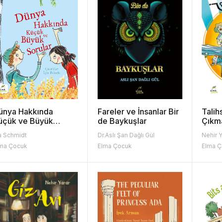
ünya Hakkında
Fareler ve İnsanlar Bir
Talih
üçük ve Büyük
de Baykuşlar
Çıkma
orular - Phil ve
a Schmidt
Dr.Aslı Şan Dağlı Gül
Nehir Y
ophie
ma Çocuk
Elma Çocuk
Elma 