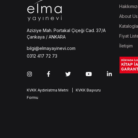
Hakkımız
About Us
Katalogla
Aziziye Mah. Portakal Çiçeği Cad. 37/A
Fiyat List
Çankaya / ANKARA
İletişim
bilgi@elmayayinevi.com
0312 417 72 73
KVKK Aydınlatma Metni
| KVKK Başvuru
Formu