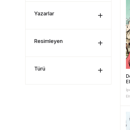
Yazarlar
Resimleyen
Türü
D
E
İp
El