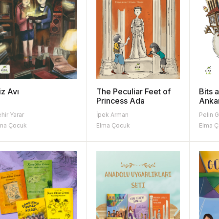
iz Avı
The Peculiar Feet of
Bits 
Princess Ada
Anka
hir Yarar
İpek Arman
Pelin 
ma Çocuk
Elma Çocuk
Elma 