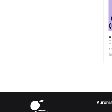
A
Ç
Ah
El
Kurums