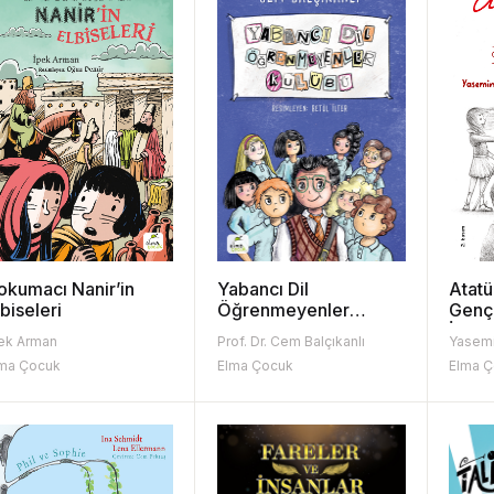
okumacı Nanir’in
Yabancı Dil
Atatü
lbiseleri
Öğrenmeyenler
Gençl
Kulübü
İzind
ek Arman
Prof. Dr. Cem Balçıkanlı
Yasemi
ma Çocuk
Elma Çocuk
Elma 