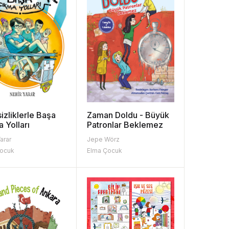
sizliklerle Başa
Zaman Doldu - Büyük
 Yolları
Patronlar Beklemez
arar
Jepe Wörz
Çocuk
Elma Çocuk