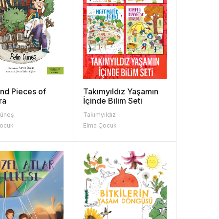
and Pieces of
Takımyıldız Yaşamın
ra
İçinde Bilim Seti
Güneş
Takımyıldız
Çocuk
Elma Çocuk