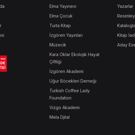
da
Elma Yayınevi
Yazarlar
Elma Çocuk
Resimley
r
Turta Kitap
Katalogl
esi
İzgören Yayınları
Kitap İad
Müzecik
Aday Ese
Kara Oklar Ekolojik Hayat
Çiftliği
İzgören Akademi
Uğur Böcekleri Derneği
Turkish Coffee Lady
Foundation
Vizgo Akademi
Mela Djital