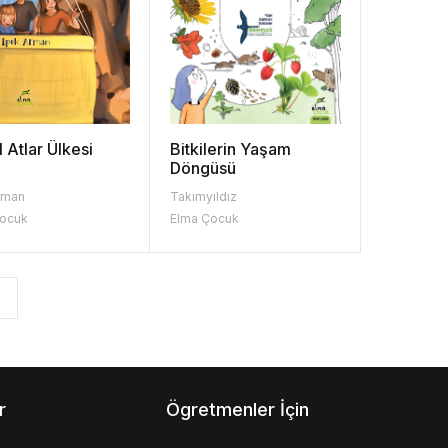
 Atlar Ülkesi
Bitkilerin Yaşam
Döngüsü
rman
Takımyıldız
Çocuk
Elma Çocuk
r
Ögretmenler İçin