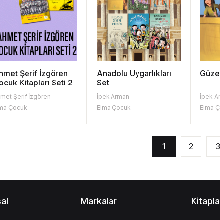
hmet Şerif İzgören
Anadolu Uygarlıkları
Güzel
ocuk Kitapları Seti 2
Seti
met Şerif İzgören
İpek Arman
İpek A
ma Çocuk
Elma Çocuk
Elma 
1
2
3
al
Markalar
Kitapla