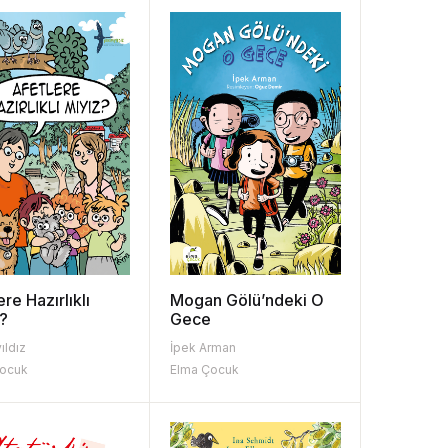
ere Hazırlıklı
Mogan Gölü’ndeki O
?
Gece
ıldız
İpek Arman
Çocuk
Elma Çocuk