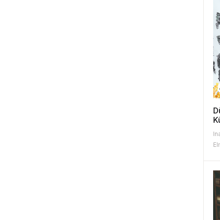
D
K
S
In
S
El