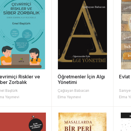
evrimiçi Riskler ve
Öğretmenler İçin Algı
Evlat
iber Zorbalık
Yönetimi
el Baştürk
Çağlayan Babacan
Saniye
ma Yayınevi
Elma Yayınevi
Elma Y