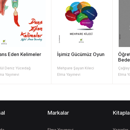
ans Eden Kelimeler
İşimiz Gücümüz Oyun
Öğret
Beden
lül Deniz Yücedağ
Mehpare Şayan Kileci
Çağlay
ma Yayınevi
Elma Yayınevi
Elma Y
al
Markalar
Kitapla
da
Elma Yayınevi
Yazarlar