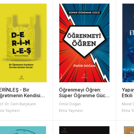
ERİNLEŞ - Bir
Öğrenmeyi Öğren:
Yapa
ğretmenin Kendisine
Süper Öğrenme Gücü
Etkil
orması Gereken
- Gücünü Kullan
of. Dr. Cem Balçıkanlı
Ömür Doğan
Murat 
orular
ma Yayınevi
Elma Yayınevi
Elma Y