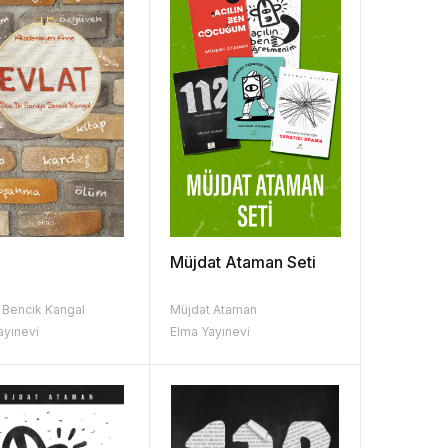
Müjdat Ataman Seti
 Bencik Kangal
Müjdat Ataman
ayınevi
Elma Yayınevi