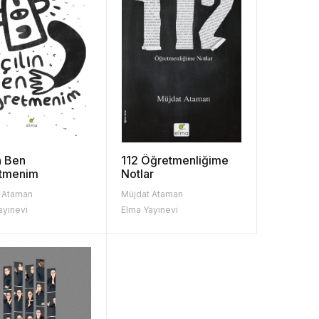
n Ben
112 Öğretmenliğime
tmenim
Notlar
 Ataman
Müjdat Ataman
ayınevi
Elma Yayınevi