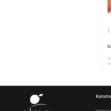
D
Ey
El
Kurums
Hakkımız