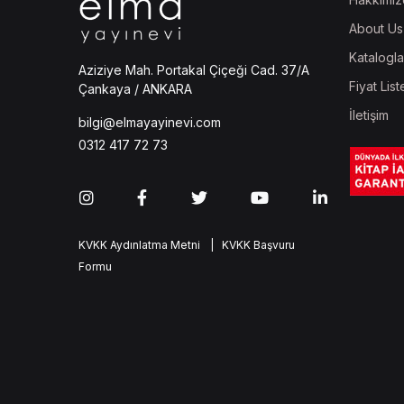
About Us
Katalogla
Aziziye Mah. Portakal Çiçeği Cad. 37/A
Fiyat List
Çankaya / ANKARA
İletişim
bilgi@elmayayinevi.com
0312 417 72 73
KVKK Aydınlatma Metni
| KVKK Başvuru
Formu