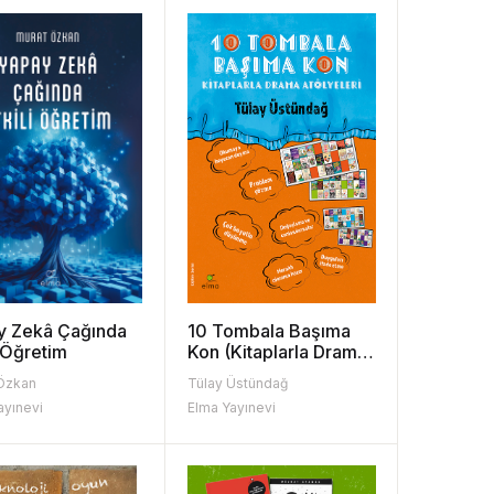
y Zekâ Çağında
10 Tombala Başıma
i Öğretim
Kon (Kitaplarla Drama
Atölyeleri)
Özkan
Tülay Üstündağ
ayınevi
Elma Yayınevi