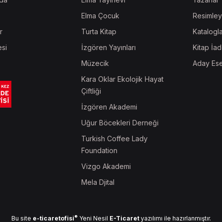
Elma Çocuk
Resimley
r
Turta Kitap
Katalogl
esi
İzgören Yayınları
Kitap İad
Müzecik
Aday Ese
Kara Oklar Ekolojik Hayat
Çiftliği
İzgören Akademi
Uğur Böcekleri Derneği
Turkish Coffee Lady
Foundation
Vizgo Akademi
Mela Djital
®
Bu site
e-ticaretofisi
Yeni Nesil
E-Ticaret
yazılımı ile hazırlanmıştır.