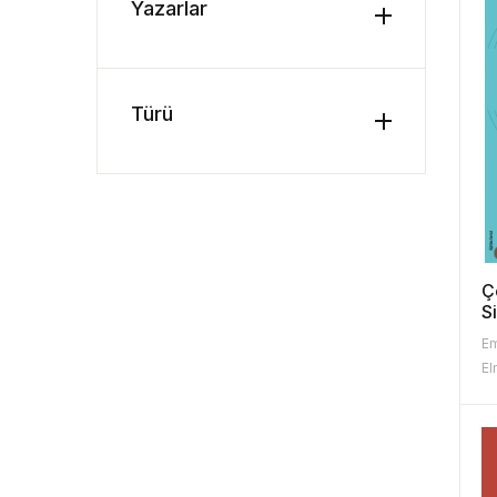
Yazarlar
Türü
Ç
S
Em
El