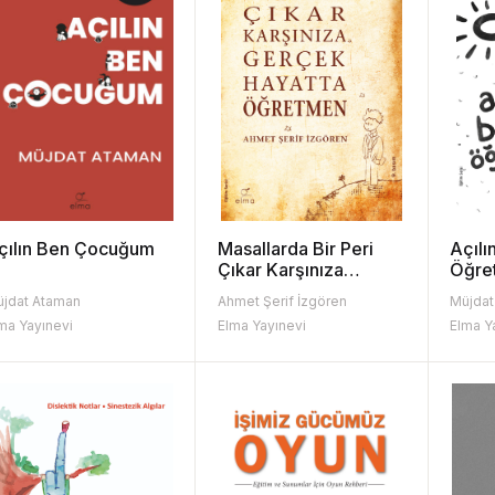
çılın Ben Çocuğum
Masallarda Bir Peri
Açılı
Çıkar Karşınıza
Öğre
Gerçek Hayatta
jdat Ataman
Ahmet Şerif İzgören
Müjdat
Öğretmen
ma Yayınevi
Elma Yayınevi
Elma Y