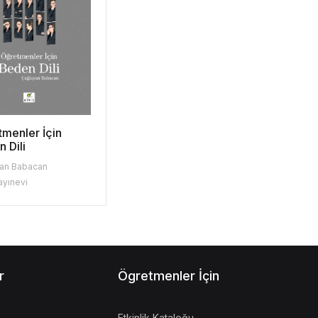
menler İçin
 Dili
an Babacan
ayınevi
r
Ögretmenler İçin
Etkinlik Kataloğu