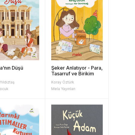
a’nın Düşü
Şeker Anlatıyor - Para,
Tasarruf ve Birikim
Yıldıztaş
Koray Öztürk
Çocuk
Mela Yayınları