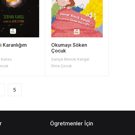
i Karanlığım
Okumayı Söken
Çocuk
 Kansu
Saniye Bencik Kangal
Çocuk
Elma Çocuk
5
r
Ögretmenler İçin