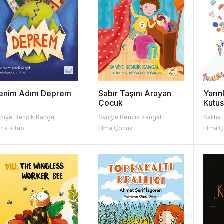
enim Adım Deprem
Sabır Taşını Arayan
Yarın
Çocuk
Kutu
niye Bencik Kangal
Saniye Bencik Kangal
Saliha
rta Kitap
Elma Çocuk
Elma 