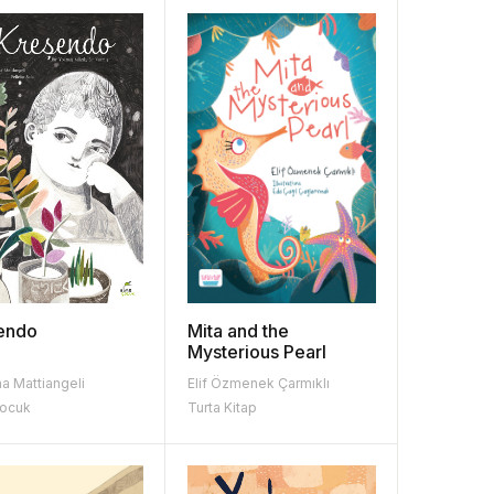
endo
Mita and the
Mysterious Pearl
a Mattiangeli
Elif Özmenek Çarmıklı
Çocuk
Turta Kitap