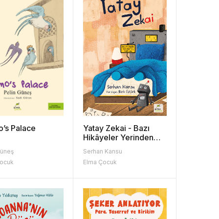
’s Palace
Yatay Zekai - Bazı
Hikâyeler Yerinden
Hiç Kalkmaz
Güneş
Serhan Kansu
Çocuk
Elma Çocuk