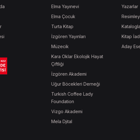
da
Elma Yayınevi
Yazarlar
Elma Çocuk
Resimley
r
Turta Kitap
Katalogl
esi
İzgören Yayınları
Kitap İad
Müzecik
Aday Ese
Kara Oklar Ekolojik Hayat
Çiftliği
İzgören Akademi
Uğur Böcekleri Derneği
Turkish Coffee Lady
Foundation
Vizgo Akademi
Mela Djital