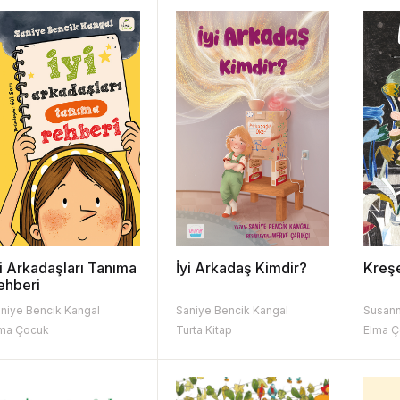
yi Arkadaşları Tanıma
İyi Arkadaş Kimdir?
Kreş
ehberi
niye Bencik Kangal
Saniye Bencik Kangal
Susann
ma Çocuk
Turta Kitap
Elma 