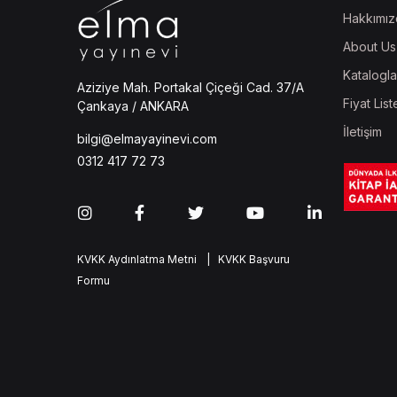
Hakkımız
About Us
Katalogla
Aziziye Mah. Portakal Çiçeği Cad. 37/A
Fiyat List
Çankaya / ANKARA
İletişim
bilgi@elmayayinevi.com
0312 417 72 73
KVKK Aydınlatma Metni
| KVKK Başvuru
Formu