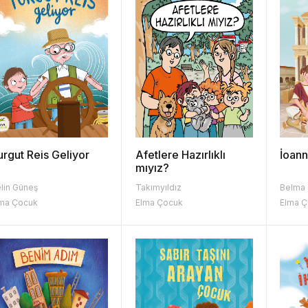
urgut Reis Geliyor
Afetlere Hazırlıklı
İoann
mıyız?
lin Güneş
Takımyıldız
Belma 
ma Çocuk
Elma Çocuk
Elma 