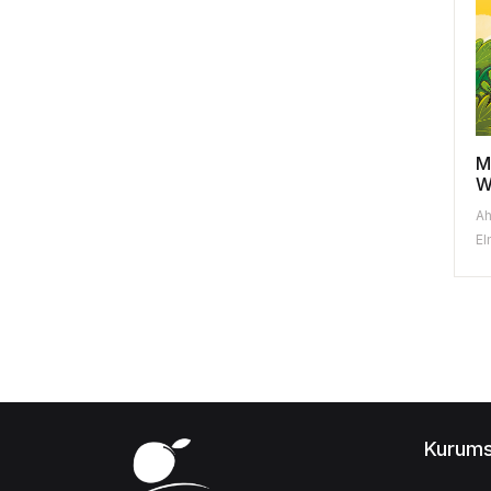
M
W
Ah
El
Kurums