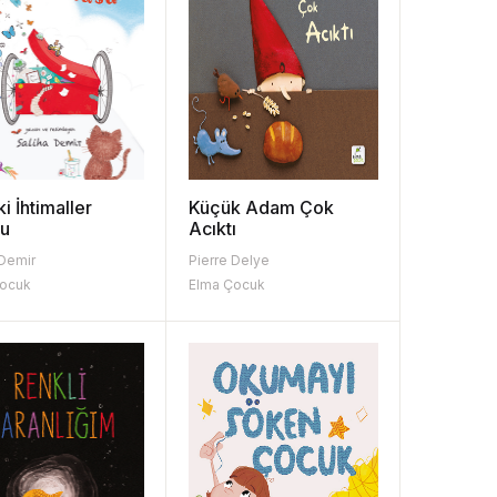
ki İhtimaller
Küçük Adam Çok
su
Acıktı
 Demir
Pierre Delye
Çocuk
Elma Çocuk