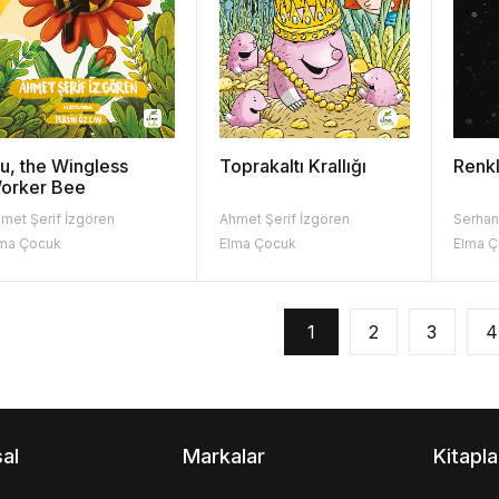
u, the Wingless
Toprakaltı Krallığı
Renkl
orker Bee
met Şerif İzgören
Ahmet Şerif İzgören
Serhan
ma Çocuk
Elma Çocuk
Elma 
1
2
3
4
al
Markalar
Kitapla