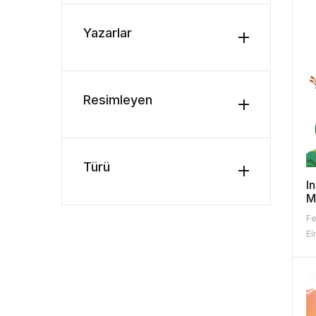
Yazarlar
Resimleyen
Türü
In
M
Fe
El