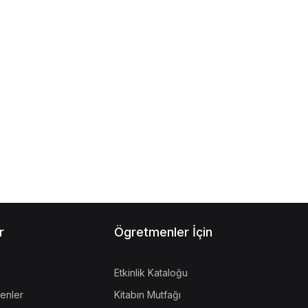
r
Ögretmenler İçin
Etkinlik Kataloğu
enler
Kitabın Mutfağı