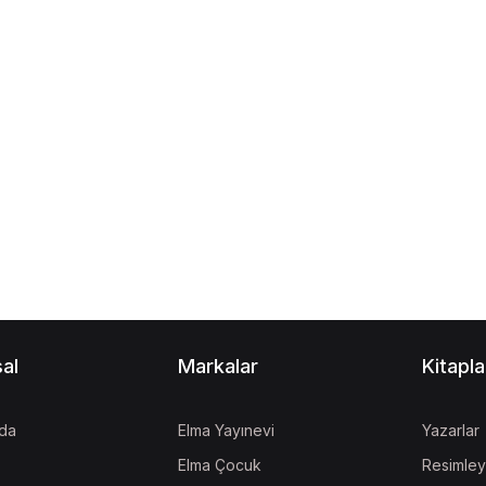
al
Markalar
Kitapla
da
Elma Yayınevi
Yazarlar
Elma Çocuk
Resimley