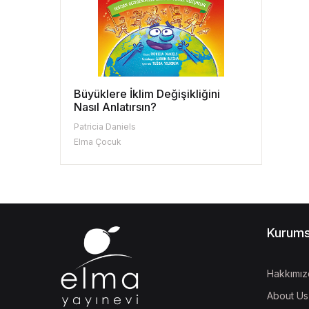
Büyüklere İklim Değişikliğini
Nasıl Anlatırsın?
Patricia Daniels
Elma Çocuk
Kurums
Hakkımız
About Us