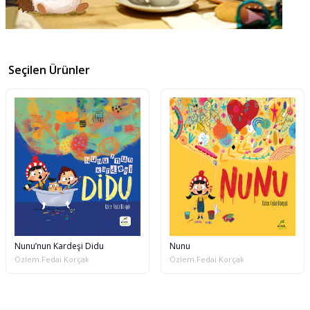
Seçilen Ürünler
Nunu’nun Kardeşi Didu
Nunu
Özlem Fedai Korçak
Özlem Fedai Korçak