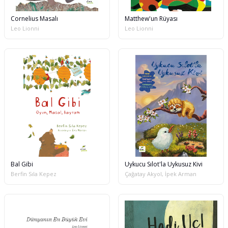
Cornelius Masalı
Matthew'un Rüyası
Leo Lionni
Leo Lionni
Bal Gibi
Uykucu Sılot'la Uykusuz Kivi
Berfin Sıla Kepez
Çağatay Akyol, İpek Arman