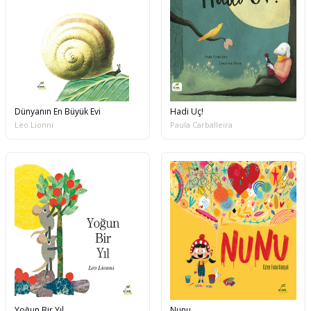
Dünyanın En Büyük Evi
Hadi Uç!
Leo Lionni
Paula Carballeira
Yoğun Bir Yıl
Nunu