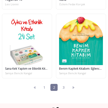
Leo Lionni
Özlem Fedai Korçak
Sana Kek Yaptım ve Etkinlik Kitabı 2'li Set
Benim Kapkek Kitabım: Eğlenceli Gelişim Etkinlikleri
Saniye Bencik Kangal
Saniye Bencik Kangal
1
2
3