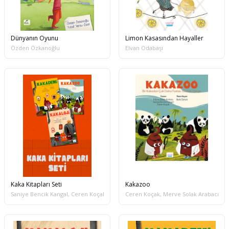
Dünyanın Oyunu
Limon Kasasından Hayaller
Özden Özkanoğlu
Elvan Odabaşı
Kaka Kitapları Seti
Kakazoo
Saniye Bencik Kangal, Ceren Koçak, Merve Solak Arabacı
Ceren Koçak, Merve Solak Arabacı, Sa