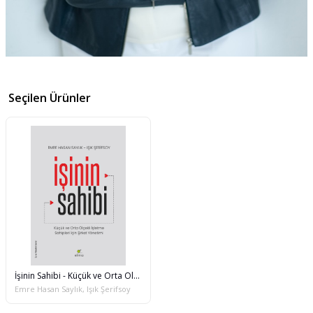
Seçilen Ürünler
İşinin Sahibi - Küçük ve Orta Ölçekli İşletme Sahipleri İçin Şirket Yönetimi
Emre Hasan Saylık, Işık Şerifsoy