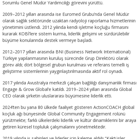
Sorumlu Genel Müdür Yardımcılığı görevini yürüttü.
2009–2012 yılları arasında ise Euromed Grubu’nda Genel Müdür
olarak sağlık sektöründe uzaktan radyoloji raporlama hizmetlerinin
yönetimini üstlendi. 2012 yılında kendi işletme koçluğu firmasını
kurarak KOBİ’lere sistem kurma, liderlik gelişimi ve sürdürülebilir
büyüme konularında destek vermeye başladı.
2012–2017 yılları arasında BNI (Business Network International)
Türkiye yapılanmasının kuruluş sürecinde Grup Direktörü olarak
görev aldı; dört bölgesel grubun kurulması ve referans temelli iş
geliştirme sistemlerinin yaygınlaştırılmasında aktif rol oynadı.
2017 yılında Avustralya merkezli çalışan bağlılığı danışmanlık firması
Engage & Grow Global’e katıldı. 2019–2024 yılları arasında Global
CEO olarak şirketin uluslararası büyümesine liderlik etti.
2024’ten bu yana 80 ülkede faaliyet gösteren ActionCOACH global
koçluk ağı bünyesinde Global Community Engagement rolünü
yürütmekte; farklı ülkelerdeki liderlik ve kültür dinamiklerini bir araya
getiren küresel topluluk çalışmalarını yönetmektedir.
2019 yılında iş sahipleri ve liderler için kaleme aldığı “Kaktüsler,