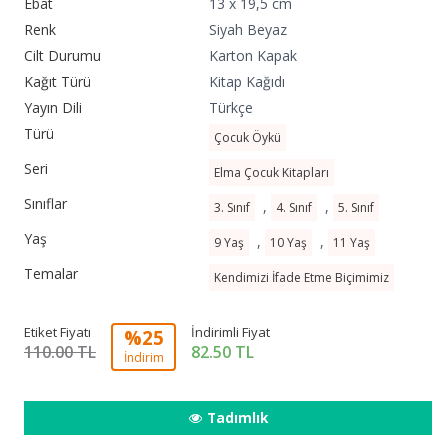
Ebat
13 x 19,5 cm
Renk
Siyah Beyaz
Cilt Durumu
Karton Kapak
Kağıt Türü
Kitap Kağıdı
Yayın Dili
Türkçe
Türü
Çocuk Öykü
Seri
Elma Çocuk Kitapları
Sınıflar
,
,
3. Sınıf
4. Sınıf
5. Sınıf
Yaş
,
,
9 Yaş
10 Yaş
11 Yaş
Temalar
Kendimizi İfade Etme Biçimimiz
Etiket Fiyatı
İndirimli Fiyat
%25
110.00 TL
82.50
TL
İndirim
Tadımlık