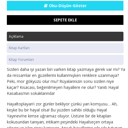
Oku-Düşün-Göster
SEPETE EKLE
Açıklama
Kitap Kartları
Kitap Yorumları
Sizden daha iyi yazan biri varken kitap yazmaya gerek var mı? Ya
da ressamlar en güzellerini kullanmışken renklere uzanmaya?
Peki, mor gökyüzü olur mu? Rüyalarınızın sonu sizden niye
kaçar? Kısacası, beğenilmeyen hayallere ne olur? Yanıtı Hayal
Kasabası’nın sokaklarında!
Hayaltoplayan’ı zor günler bekliyor çünkü yan komşusu… Ah,
keşke bu bir hayal olsa! Bu yüzden sahibi olduğu Hayal
Yayınevi’ne kimse uğramaz oluyor. Üstüne bir de kitapları
kokusundan tanıyan, intikam peşindeki Hayalseçen ortaya
çıkıyor ve işler epey karışıyor. Ancak hayallerine sıkı sıkı tutunan