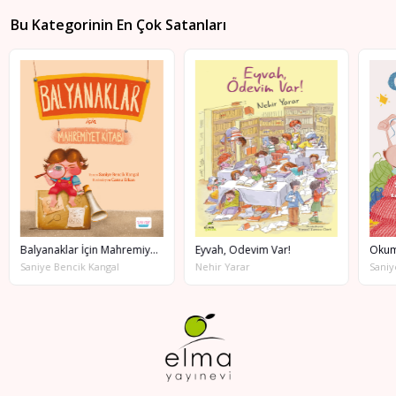
Bu Kategorinin En Çok Satanları
Balyanaklar İçin Mahremiyet Kitabı
Eyvah, Ödevim Var!
Okum
Saniye Bencik Kangal
Nehir Yarar
Saniy