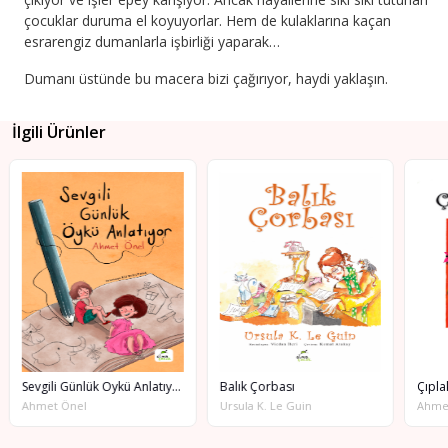
çocuklar duruma el koyuyorlar. Hem de kulaklarına kaçan
esrarengiz dumanlarla işbirliği yaparak…
Dumanı üstünde bu macera bizi çağırıyor, haydi yaklaşın.
İlgili Ürünler
Sevgili Günlük Öykü Anlatıyor
Balık Çorbası
Çıpla
Ahmet Önel
Ursula K. Le Guin
Ahme