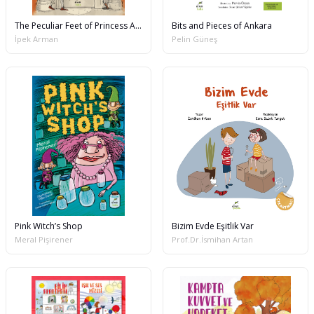
The Peculiar Feet of Princess Ada
Bits and Pieces of Ankara
İpek Arman
Pelin Güneş
Pink Witch’s Shop
Bizim Evde Eşitlik Var
Meral Pişirener
Prof.Dr.İsmihan Artan