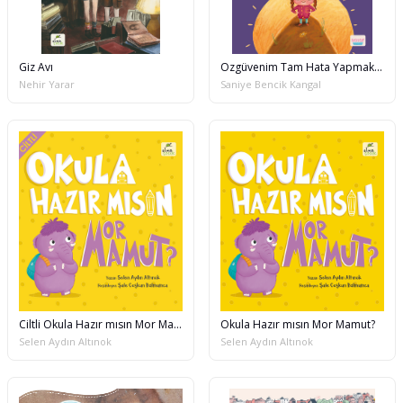
Giz Avı
Özgüvenim Tam Hata Yapmaktan Korkmam
Nehir Yarar
Saniye Bencik Kangal
Ciltli Okula Hazır mısın Mor Mamut?
Okula Hazır mısın Mor Mamut?
Selen Aydın Altınok
Selen Aydın Altınok